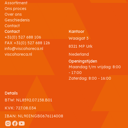
Assortiment
Ons proces
Over ons
Geschiedenis
Contact
Contact
Kantoor
+31(0) 527 688 106
Waaigat 3
FAX +31(0) 527 688 126
8321 MP Urk
info@viscohoreca.nl
viscohoreca.nl
Nederland
Openingstijden
Maandag t/m vrijdag
:
8:00
- 17:00
Zaterdag
:
8:00 - 16:00
Details
BTW: NL8592.07.158.B01
KVK: 727.08.034
IBAN: NL90INGB0676114008